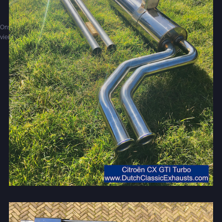
Ons devies: iedere mooie auto verdient een RVS uitlaat... Peugeot 504 V6 en
viercilinder-modellen uit voorraad leverbaar