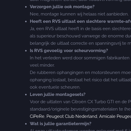
Verzorgen jullie ook montage?
Nee, montage kunnen wij helaas niet aanbieden.
Heeft een RVS uitlaat een slechtere warmte-af
Ja, een RVS uitlaat heeft in de basis een slech
als superieur beschouwd vanwege de enorme duurz
belangrijk de uitlaat correcte en spanningsvrij te
Is RVS gevoelig voor scheurvorming?
In het verleden werd door sommigen fabrikanten 
veel minder.
De rubberen ophangingen en motorsteunen moeten j
ophanging loslaat, bestaat het risico dat het uitl
ook eventuele scheuren.
Leven jullie montagesets?
Voor de uitlaten van Citroën CX Turbo GTI en de 
standaard/originele bevestigingsmaterialen te (h
CiPeRe
,
Peugeot Club Nederland
,
Amicale Peugeo
Wat is jullie garantietermijn?