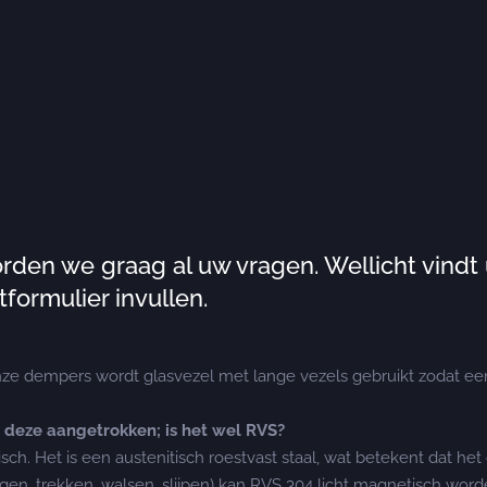
rden we graag al uw vragen. Wellicht vindt
formulier invullen.
ze dempers wordt glasvezel met lange vezels gebruikt zodat ee
t deze aangetrokken; is het wel RVS?
tisch. Het is een austenitisch roestvast staal, wat betekent dat 
n, trekken, walsen, slijpen) kan RVS 304 licht magnetisch worden