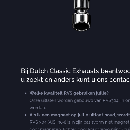
Bij Dutch Classic Exhausts beantwoo
u zoekt en anders kunt u ons contact
Welke kwaliteit RVS gebruiken jullie?
Onze uitlaten worden gebouwd van RVS304. In on
worden.
Als ik een magneet op jullie uitlaat houd, word
RVS 304 (AISI 304) is in zijn basisvorm niet magne
door magneten. Echter, door koudvervorming (buige