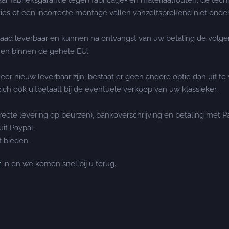
r fabrieksgarantie tegen fabricage- en materiaalfouten; de tech
es of een incorrecte montage vallen vanzelfsprekend niet onder
rraad leverbaar en kunnen na ontvangst van uw betaling de volg
ren binnen de gehele EU.
meer nieuw leverbaar zijn, bestaat er geen andere optie dan uit t
ch ook uitbetaalt bij de eventuele verkoop van uw klassieker.
irecte levering op beurzen), bankoverschrijving en betaling met P
it Paypal.
 bieden.
r
in en we komen snel bij u terug.