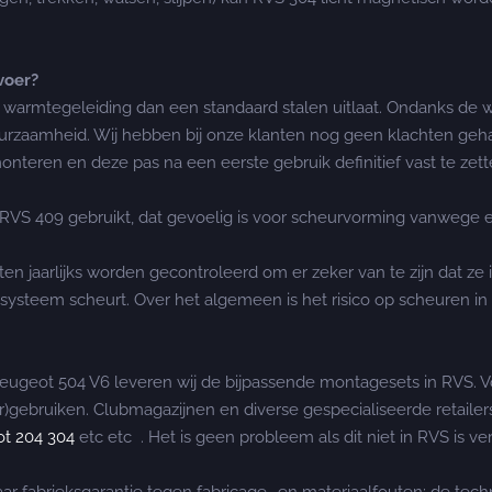
voer?
tere warmtegeleiding dan een standaard stalen uitlaat. Ondanks 
aamheid. Wij hebben bij onze klanten nog geen klachten gehad 
 monteren en deze pas na een eerste gebruik definitief vast te zet
RVS 409 gebruikt, dat gevoelig is voor scheurvorming vanwege 
aarlijks worden gecontroleerd om er zeker van te zijn dat ze in
aatsysteem scheurt. Over het algemeen is het risico op scheuren in
Peugeot 504 V6 leveren wij de bijpassende montagesets in RVS. 
er)gebruiken. Clubmagazijnen en diverse gespecialiseerde retaile
t 204 304
etc etc . Het is geen probleem als dit niet in RVS is ve