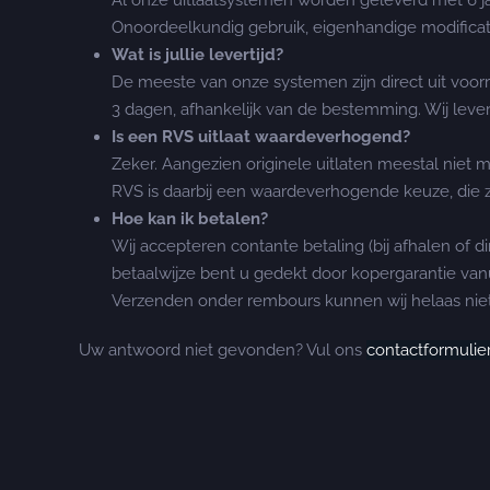
Al onze uitlaatsystemen worden geleverd met 6 jaa
Onoordeelkundig gebruik, eigenhandige modificati
Wat is jullie levertijd?
De meeste van onze systemen zijn direct uit voo
3 dagen, afhankelijk van de bestemming. Wij leve
Is een RVS uitlaat waardeverhogend?
Zeker. Aangezien originele uitlaten meestal niet 
RVS is daarbij een waardeverhogende keuze, die zi
Hoe kan ik betalen?
Wij accepteren contante betaling (bij afhalen of d
betaalwijze bent u gedekt door kopergarantie vanu
Verzenden onder rembours kunnen wij helaas niet
Uw antwoord niet gevonden? Vul ons
contactformulie