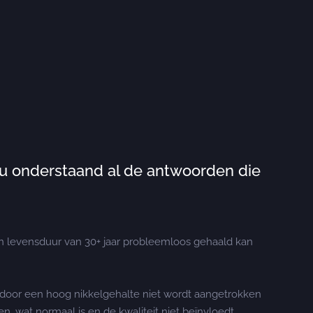
 u onderstaand al de antwoorden die
n levensduur van 30+ jaar probleemloos gehaald kan
het door een hoog nikkelgehalte niet wordt aangetrokken
, wat normaal is en de kwaliteit niet beïnvloedt.