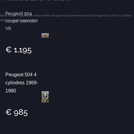
Peugeot 504
Notre devise: chaque belle voiture mérite une ligne échappement inoxydable. Peugeot 504 V6 et 4 cylindres
coupé cabriolet
essence disponibles de stock
V6
€ 1.195
Peugeot 504 4
cylindres 1969-
1980
€ 985